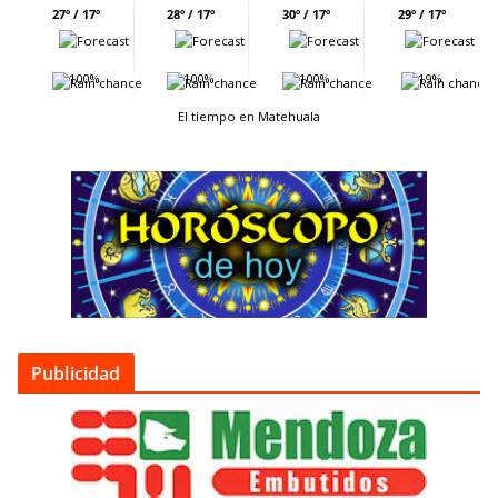
27º / 17º
28º / 17º
30º / 17º
29º / 17º
100%
100%
100%
19%
El tiempo en Matehuala
Publicidad