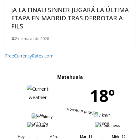
¡A LA FINAL! SINNER JUGARÁ LA ÚLTIMA
ETAPA EN MADRID TRAS DERROTAR A
FILS
2 de mayo de 2026
FreeCurrencyRates.com
Matehuala
18º
80%
7 km/h
1020 hPa
100%
Hoy
Mñn.
Mar. 11
Miér. 12