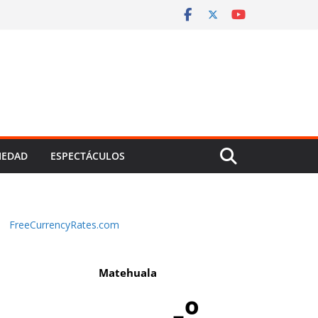
IEDAD
ESPECTÁCULOS
FreeCurrencyRates.com
Matehuala
-º