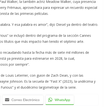
 Paul Walker, la también actriz Meadow Walker, cuya presencia
Thierry Frémaux, aprovechara para expresar un recuerdo especial
ista de las primeras películas.
palabra. Y esa palabra es amor”, dijo Diesel ya dentro del teatro.
urious” se incluyó dentro del programa de la sección Cannes
y los títulos que más impacto han tenido el séptimo arte.
ado recaudando hasta la fecha más de siete mil millones de
stá ya prevista para estrenarse en 2028, la cual,
iosos por siempre”.
ón de Louis Leterrier, con guion de Zach Dean, y con las
wayne Johnson. Es la secuela de “Fast X” (2023), la undécima y
& Furious” y el duodécimo largometraje de la serie.
Correo Electrónico
WhatsApp