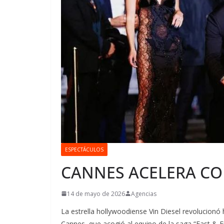
ESPECTÁCULOS
CANNES ACELERA CO
14 de mayo de 2026
Agencias
La estrella hollywoodiense Vin Diesel revolucionó h
Cannes, que acogió al equipo de la saga “Fast & Fur