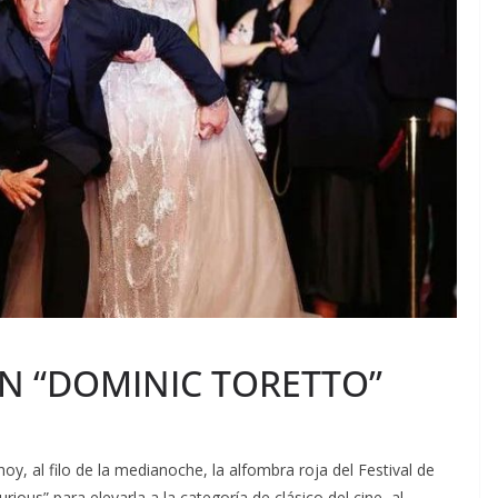
N “DOMINIC TORETTO”
oy, al filo de la medianoche, la alfombra roja del Festival de
ious” para elevarla a la categoría de clásico del cine, al