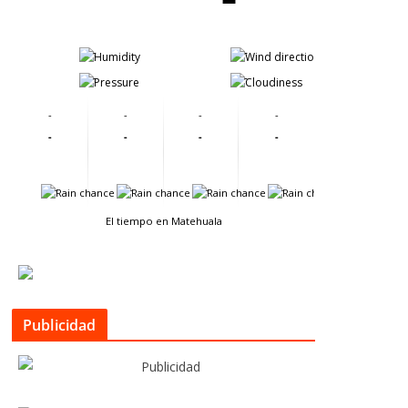
-
-
-
-
-
-
-
-
-
-
-
-
-
-
-
-
El tiempo en Matehuala
Publicidad