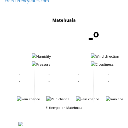
FreeCurrencyRates.com
Matehuala
-º
-
-
-
-
-
-
-
-
-
-
-
-
-
-
-
-
El tiempo en Matehuala