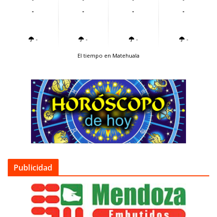
-
-
-
-
-
-
-
-
El tiempo en Matehuala
Publicidad