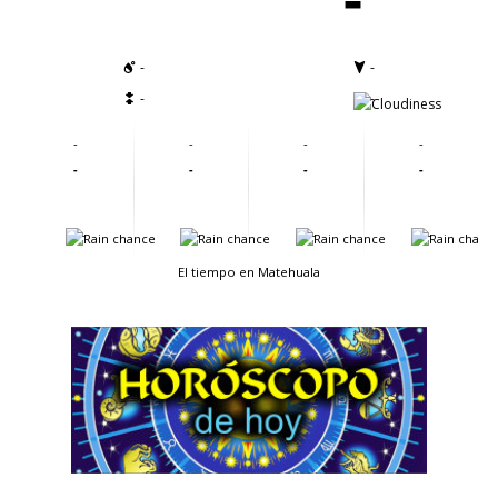
-
-
-
-
-
-
-
-
-
-
-
-
-
-
-
-
El tiempo en Matehuala