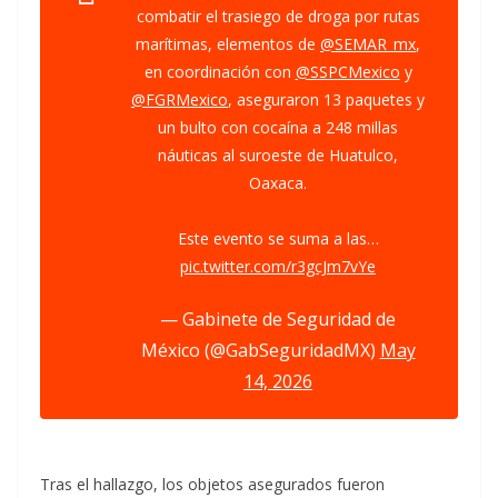
combatir el trasiego de droga por rutas
marítimas, elementos de
@SEMAR_mx
,
en coordinación con
@SSPCMexico
y
@FGRMexico
, aseguraron 13 paquetes y
un bulto con cocaína a 248 millas
náuticas al suroeste de Huatulco,
Oaxaca.
Este evento se suma a las…
pic.twitter.com/r3gcJm7vYe
— Gabinete de Seguridad de
México (@GabSeguridadMX)
May
14, 2026
Tras el hallazgo, los objetos asegurados fueron