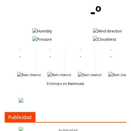
-º
-
-
-
-
-
-
-
-
-
-
-
-
-
-
-
-
El tiempo en Matehuala
Publicidad